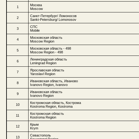
Москва
1
Moscow
Санкт-Петербург/ Ломоносов
2
Sankt-Petersburg/ Lomonosov
СПС
3
Mobile
Московская область
4
Moscow Region
Московская область - 498
5
Moscow Region - 498
Ленинградская область
6
Leningrad Region
Ярославская область
7
Yaroslavl Region
Ивановская область, Иваново
8
Ivanovo Region, Ivanovo
Ивановская область
9
Ivanovo Region
Костромская область, Кострома
10
Kostroma Region, Kostroma
Костромская область
11
Kostroma Region
Крым
12
Krym
Севастополь
13
Sevastopol Region