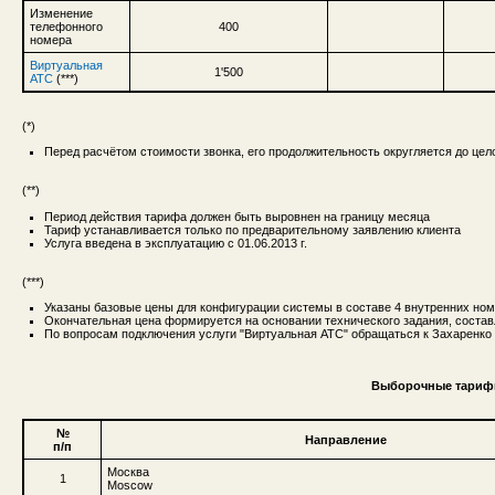
Изменение
телефонного
400
номера
Виртуальная
1'500
АТС
(***)
(*)
Перед расчётом стоимости звонка, его продолжительность округляется до це
(**)
Период действия тарифа должен быть выровнен на границу месяца
Тариф устанавливается только по предварительному заявлению клиента
Услуга введена в эксплуатацию с 01.06.2013 г.
(***)
Указаны базовые цены для конфигурации системы в составе 4 внутренних но
Окончательная цена формируется на основании технического задания, состав
По вопросам подключения услуги "Виртуальная АТС" обращаться к Захаренко 
Выборочные тарифы
№
Направление
п/п
Москва
1
Moscow