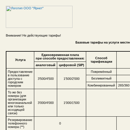
Внимание! Не действующие тарифы!
Базовые тарифы на услуги местн
Единовременная плата
Способ
при способе предоставления:
Услуга
тарификации
аналоговый
цифровой (SIP)
Предоставление
Повремённый
в пользование
Безлимитный
доступа с
3'500/4'500
1'500/2'000
городским
Комбинированный
265/360
номером
То же без
номера (для
организации
многоканальной
3'000/4'000
1'000/1'500
или только
исходящей
связи)
Резервирование
телефонного
0
номера (**)