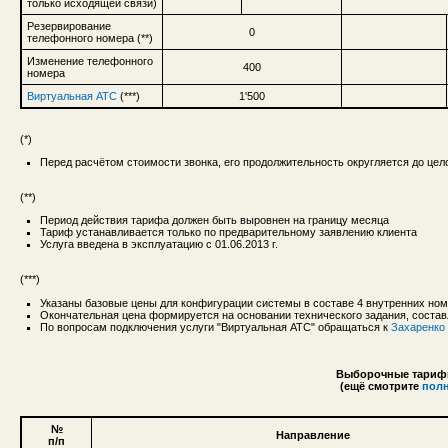
только исходящей связи)
Резервирование
0
телефонного номера (**)
Изменение телефонного
400
номера
Виртуальная АТС
(***)
1'500
(*)
Перед расчётом стоимости звонка, его продолжительность округляется до це
(**)
Период действия тарифа должен быть выровнен на границу месяца
Тариф устанавливается только по предварительному заявлению клиента
Услуга введена в эксплуатацию с 01.06.2013 г.
(***)
Указаны базовые цены для конфигурации системы в составе 4 внутренних но
Окончательная цена формируется на основании технического задания, состав
По вопросам подключения услуги "Виртуальная АТС" обращаться к
Захаренко
Выборочные тарифы
(ещё смотрите
пол
№
Направление
п/п