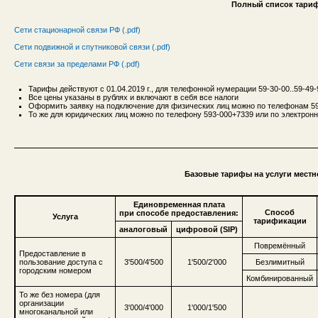
Полный список тариф
Сети стационарной связи РФ (.pdf)
Сети подвижной и спутниковой связи (.pdf)
Сети связи за пределами РФ (.pdf)
Тарифы действуют с 01.04.2019 г., для телефонной нумерации 59-30-00..59-49-
Все цены указаны в рублях и включают в себя все налоги
Оформить заявку на подключение для физических лиц можно по телефонам 593
То же для юридических лиц можно по телефону 593-000+7339 или по электронн
Базовые тарифы на услуги местн
Единовременная плата
Способ
при способе предоставления:
Услуга
тарификации
аналоговый
цифровой (SIP)
Повремённый
Предоставление в
пользование доступа с
3'500/4'500
1'500/2'000
Безлимитный
городским номером
Комбинированный
То же без номера (для
организации
3'000/4'000
1'000/1'500
многоканальной или