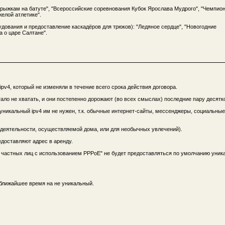
рыжкам на батуте", "Всероссийские соревнования Кубок Ярослава Мудрого", "Чемпион
елой атлетике".
удования и предоставление каскадёров для трюков): "Ледяное сердце", "Новогодние
а о царе Салтане".
pv4, который не изменяли в течение всего срока действия договора.
стало не хватать, и они постепенно дорожают (во всех смыслах) последние пару десятко
уникальный ipv4 им не нужен, т.к. обычные интернет-сайты, мессенджеры, социальные
 деятельности, осуществляемой дома, или для необычных увлечений).
едоставляют адрес в аренду.
ля частных лиц с использованием PPPoE" не будет предоставляться по умолчанию уни
 ближайшее время на не уникальный.