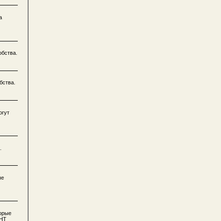
а
обства.
бства.
огут
.
ые
торые
СНТ