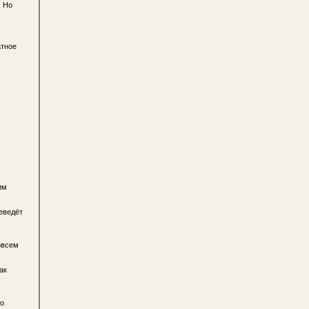
. Но
атное
им
еведёт
овсем
ак
то