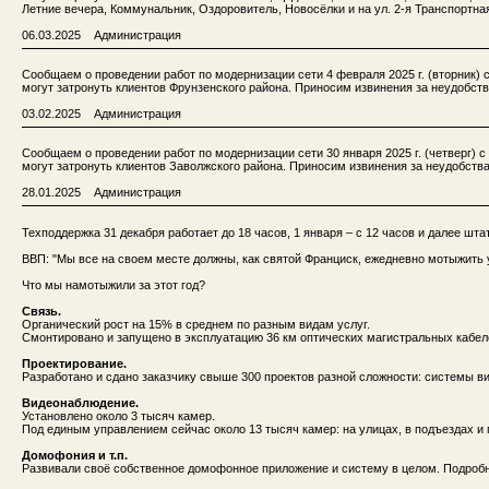
Летние вечера, Коммунальник, Оздоровитель, Новосёлки и на ул. 2-я Транспортная
06.03.2025 Администрация
Сообщаем о проведении работ по модернизации сети 4 февраля 2025 г. (вторник) с
могут затронуть клиентов Фрунзенского района. Приносим извинения за неудобств
03.02.2025 Администрация
Сообщаем о проведении работ по модернизации сети 30 января 2025 г. (четверг) с
могут затронуть клиентов Заволжского района. Приносим извинения за неудобства
28.01.2025 Администрация
Техподдержка 31 декабря работает до 18 часов, 1 января – с 12 часов и далее шта
ВВП: "Мы все на своем месте должны, как святой Франциск, ежедневно мотыжить у
Что мы намотыжили за этот год?
Связь.
Органический рост на 15% в среднем по разным видам услуг.
Смонтировано и запущено в эксплуатацию 36 км оптических магистральных кабел
Проектирование.
Разработано и сдано заказчику свыше 300 проектов разной сложности: системы в
Видеонаблюдение.
Установлено около 3 тысяч камер.
Под единым управлением сейчас около 13 тысяч камер: на улицах, в подъездах и
Домофония и т.п.
Развивали своё собственное домофонное приложение и систему в целом. Подроб