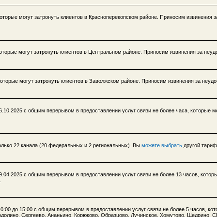
 которые могут затронуть клиентов в Красноперекопском районе. Приносим извинения з
 которые могут затронуть клиентов в Центральном районе. Приносим извинения за неуд
 которые могут затронуть клиентов в Заволжском районе. Приносим извинения за неудо
16.10.2025 с общим перерывом в предоставлении услуг связи не более часа, которые м
олько 22 канала (20 федеральных и 2 региональных). Вы
можете выбрать
другой тариф
29.04.2025 с общим перерывом в предоставлении услуг связи не более 13 часов, котор
.
10:00 до 15:00 с общим перерывом в предоставлении услуг связи не более 5 часов, ко
одолино, Сергеево, Ананьино, Корюково, Образцово, Лучинское, Хомутово, Щедрино, 