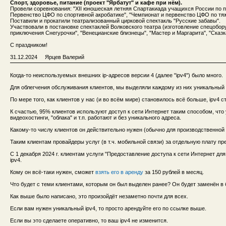
Спорт, здоровье, питание (проект "Ярбатут" и кафе при нём).
Провели соревнования: "XII юношеская летняя Спартакиада учащихся России по п
Первенство ЦФО по спортивной акробатике", "Чемпионат и первенство ЦФО по тяж
Поставили и прокатили театрализованный цирковой спектакль "Русские забавы".
Участвовали в постановке спектаклей Волковского театра (изготовление спецобор
приключения Снегурочки", "Венецианские близнецы", "Мастер и Маргарита", "Сказк
С праздником!
31.12.2024 Ярцев Валерий
Когда-то неиспользуемых внешних ip-адресов версии 4 (далее "ipv4") было много.
Для облегчения обслуживания клиентов, мы выделяли каждому из них уникальный i
По мере того, как клиентов у нас (и во всём мире) становилось всё больше, ipv4 
К счастью, 95% клиентов используют доступ к сети Интернет таким способом, что 
видеохостинги, "облака" и т.п. работают и без уникального адреса.
Какому-то числу клиентов он действительно нужен (обычно для производственной
Таким клиентам провайдеры услуг (в т.ч. мобильной связи) за отдельную плату пр
С 1 декабря 2024 г. клиентам услуги "Предоставление доступа к сети Интернет д
ipv4.
Кому он всё-таки нужен, сможет
взять его в аренду
за 150 рублей в месяц.
Что будет с теми клиентами, которым он был выделен ранее? Он будет заменён в
Как выше было написано, это произойдёт незаметно почти для всех.
Если вам нужен уникальный ipv4, то просто арендуйте его по ссылке выше.
Если вы это сделаете оперативно, то ваш ipv4 не изменится.