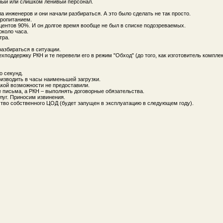
ый или слишком ленивый персонал.
инженеров и они начали разбираться. А это было сделать не так просто.
тропитанием.
оцентов 90%. И он долгое время вообще не был в списке подозреваемых.
около часа.
тра.
разбираться в ситуации.
хподдержку РКН и те перевели его в режим "Обход" (до того, как изготовитель компле
о секунд.
оизводить в часы наименьшей загрузки.
акой возможности не предоставили.
е письма, а РКН – выполнять договорные обязательства.
луг. Приносим извинения.
тво собственного ЦОД (будет запущен в эксплуатацию в следующем году).