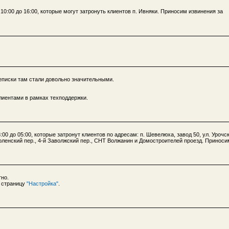
10:00 до 16:00, которые могут затронуть клиентов п. Ивняки. Приносим извинения за
еписки там стали довольно значительными.
клиентами в рамках техподдержки.
00 до 05:00, которые затронут клиентов по адресам: п. Шевелюха, завод 50, ул. Урочск
оленский пер., 4-й Заволжский пер., СНТ Волжанин и Домостроителей проезд. Приноси
тно.
и страницу
"Настройка"
.