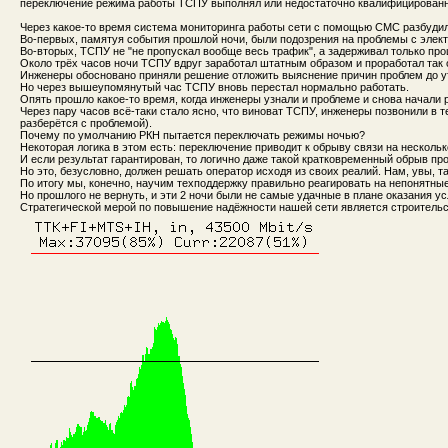
переключение режима работы ТСПУ выполнял или недостаточно квалифицированн
Через какое-то время система мониторинга работы сети с помощью СМС разбудила 
Во-первых, памятуя события прошлой ночи, были подозрения на проблемы с элек
Во-вторых, ТСПУ не "не пропускал вообще весь трафик", а задерживал только пр
Около трёх часов ночи ТСПУ вдруг заработал штатным образом и проработал так 
Инженеры обосновано приняли решение отложить выяснение причин проблем до у
Но через вышеупомянутый час ТСПУ вновь перестал нормально работать.
Опять прошло какое-то время, когда инженеры узнали и проблеме и снова начали 
Через пару часов всё-таки стало ясно, что виноват ТСПУ, инженеры позвонили в те
разберётся с проблемой).
Почему по умолчанию РКН пытается переключать режимы ночью?
Некоторая логика в этом есть: переключение приводит к обрыву связи на нескольк
И если результат гарантирован, то логично даже такой кратковременный обрыв пр
Но это, безусловно, должен решать оператор исходя из своих реалий. Нам, увы, т
По итогу мы, конечно, научим техподдержку правильно реагировать на непонятны
Но прошлого не вернуть, и эти 2 ночи были не самые удачные в плане оказания ус
Стратегической мерой по повышение надёжности нашей сети является строительс