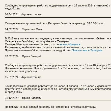
Сообщаем о проведении работ по модернизации сети 16 апреля 2024 г. (вторник) с 
неудобства.
10.04.2024 Администрация
Сегодня каналы до внешней сети Интернет были расширены до 53.5 Гбит/сек.
14.02.2024 Терентьев Олег
В 2017 году мы начали техподдержку в мессенджерах, и со временем объёмы пер
Сначала это был Viber, потом добавился Телеграм.
Сегодня Viber прислал нам письмо, что он
на нас обиделся.
Разумеется, не было никакого спама и никакой деятельности, кроме переписки с 
Приносим извинения Viber-клиентам за неудобства.
Пишите нам в Телеграм.
02.02.2024 Ярцев Валерий
Сообщаем о проведении работ по модернизации сети в ночь с 17 на 18 января с 23:
Цветочная, Алмазная, Новое Долматово, 1-я Смоленская, 3-я Смоленская, 2-й См
извинения за неудобства.
15.01.2024 Администрация
Техподдержка 31 декабря работает до 18 часов, 1 января – с 12 часов и далее шта
Для тех, кто в новогодние дни захочет по настоящему развлечься, мы приготовил
С праздником!
31.12.2023 Ярцев Валерий
По поводу ночных аварий со среды на четверг и с четверга на пятницу.