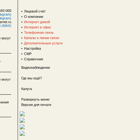
593-000
•
Лицевой счёт
legram)
•
О компании
legram)
rnet.ru
•
Интернет домой
t (MAX)
•
Интернет в офис
•
Телефонная связь
•
Каналы и линии связи
е могут
•
Дополнительные услуги
•
Настройка
•
СМР
•
Справочник
.
Видеонаблюдение
Где мы ещё?
е могут
Калуга
Развернуть меню
инения
Версия для печати