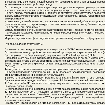
В первую ночь в основной нашей серверной на одном из двух энерговводов произ
затем отключился и второй энерговвод.
Это редкая, но штатная ситуация: два энерговвода в наше здание приходят разн
И если в рамках плановых работ или аварий пропадает электропитание на всей подс
Но есть дизель-генератор, который той ночью автоматически запустился после тог
Затем, когда электропитание от подстанции восстановилось, дизель-генератор пе
электропитание.
К сожалению, в какой-то момент, из-за всех этих переключений, обычно сопров
(неисправность во входных контурах) и какое-то время (около часа) "жил на аккум
Ну а потом и они "кончились".
Дизель-генератор в это момент не работал (и не должен), так как "с его точки зре
Приехавшие на аварию инженеры не мгновенно разобрались в ситуации, но пото
электропитанием.
Меры по недопущению (или по ускорению реагирования) подобного в будущем мы,
Что произошло во вторую ночь?
По закону, в сети каждого оператора, находится т.н. ТСПУ: техническое средство 
Это некий комплекс устройств, через который проходит весь трафик нашей сети (
Для оператора это "чёрный ящик", он управляется РосКомНадзором (РКН).
Например, с его помощью блокируется всякие нежелательные сайты в интернете и 
Его взаимодействие с сетью оператора известно и выглядит продуманным и надё
В-частности, у них есть круглосуточная техподдержка, которая оперативно, в слу
"Обход").
Также у них есть система мониторинга, которая сама должна замечать некоторые
В случае пропадания электропитания, ТСПУ, после его, электропитания, возобнов
его в штатный режим (т.е. в режим "Фильтрации").
В целом, это довольно сложный программно-аппаратный комплекс, и, увы, он ещё 
Дальше началась череда ошибок со стороны РКН и немного с нашей стороны, кото
1. В четверг днём РКН написал в техподдержку письмо о том, что ночью они хотят
на другой адрес (noc@).
2. Техподдержка не очень поняла о чём в этом письме написано и не переслала 
3. РКН не получил ответа и не должен был ничего делать: в письме чётко было на
отсутствие согласования. А мы бы его на ночь не дали. И позвонить они тоже не у
4. Около часа ночи они перевели ТСПУ в режим "Фильтрации". Но он не заработал
минимум на порядок.
Вместо того, чтобы убедиться, что всё нормально, РКН всё оставил в таком нераб