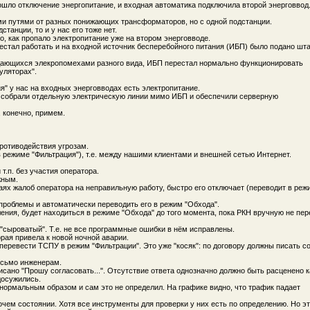
ошло отключение энергопитание, и входная автоматика подключила второй энерговвод
ыми путями от разных понижающих трансформаторов, но с одной подстанции.
танции, то и у нас его тоже нет.
о, как пропало электропитание уже на втором энерговводе.
рестал работать и на входной источник бесперебойного питания (ИБП) было подано шт
ождающихся элекропомехами разного вида, ИБП перестал нормально функционировать
уляторах".
ния" у нас на входных энерговводах есть электропитание.
м собрали отдельную электрическую линии мимо ИБП и обеспечили серверную
 конечно, примем.
противодействия угрозам.
в режиме "Фильтрация"), т.е. между нашими клиентами и внешней сетью Интернет.
т.п. без участия оператора.
жным.
чаях жалоб оператора на неправильную работу, быстро его отключает (переводит в реж
 проблемы и автоматически переводить его в режим "Обхода".
ления, будет находиться в режиме "Обхода" до того момента, пока РКН вручную не пер
"сыроватый". Т.е. не все программные ошибки в нём исправлены.
рая привела к новой ночной аварии.
 перевести ТСПУ в режим "Фильтрации". Это уже "косяк": по договору должны писать с
письмо инженерам.
писано "Прошу согласовать...". Отсутствие ответа однозначно должно быть расценено к
досужились.
 нормальным образом и сам это не определил. На графике видно, что трафик падает
очем состоянии. Хотя все инструменты для проверки у них есть по определению. Но э