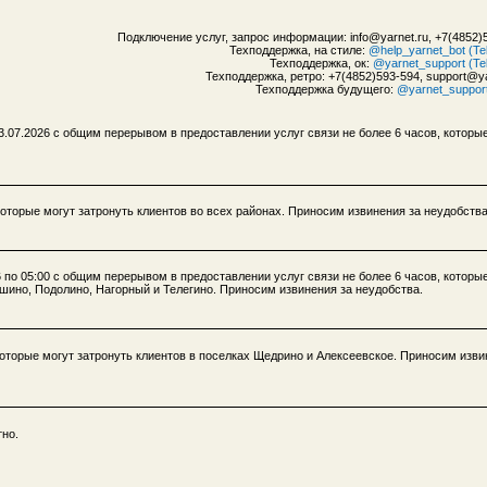
Подключение услуг, запрос информации: info@yarnet.ru, +7(4852)
Техподдержка, на стиле:
@help_yarnet_bot (Te
Техподдержка, ок:
@yarnet_support (Te
Техподдержка, ретро: +7(4852)593-594, support@ya
Техподдержка будущего:
@yarnet_suppor
3.07.2026 с общим перерывом в предоставлении услуг связи не более 6 часов, которы
которые могут затронуть клиентов во всех районах. Приносим извинения за неудобства
 по 05:00 с общим перерывом в предоставлении услуг связи не более 6 часов, которы
шино, Подолино, Нагорный и Телегино. Приносим извинения за неудобства.
 которые могут затронуть клиентов в поселках Щедрино и Алексеевское. Приносим изв
тно.