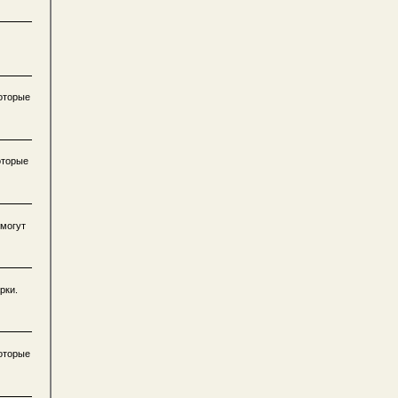
которые
оторые
 могут
рки.
которые