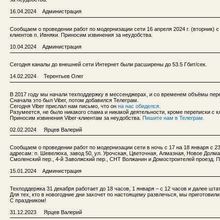
16.04.2024 Администрация
Сообщаем о проведении работ по модернизации сети 16 апреля 2024 г. (вторник) с 
клиентов п. Ивняки. Приносим извинения за неудобства.
10.04.2024 Администрация
Сегодня каналы до внешней сети Интернет были расширены до 53.5 Гбит/сек.
14.02.2024 Терентьев Олег
В 2017 году мы начали техподдержку в мессенджерах, и со временем объёмы пер
Сначала это был Viber, потом добавился Телеграм.
Сегодня Viber прислал нам письмо, что он
на нас обиделся.
Разумеется, не было никакого спама и никакой деятельности, кроме переписки с 
Приносим извинения Viber-клиентам за неудобства.
Пишите нам в Телеграм.
02.02.2024 Ярцев Валерий
Сообщаем о проведении работ по модернизации сети в ночь с 17 на 18 января с 23:
адресам: п. Шевелюха, завод 50, ул. Урочская, Цветочная, Алмазная, Новое Долма
Смоленский пер., 4-й Заволжский пер., СНТ Волжанин и Домостроителей проезд. 
15.01.2024 Администрация
Техподдержка 31 декабря работает до 18 часов, 1 января – с 12 часов и далее шта
Для тех, кто в новогодние дни захочет по настоящему развлечься, мы приготовил
С праздником!
31.12.2023 Ярцев Валерий