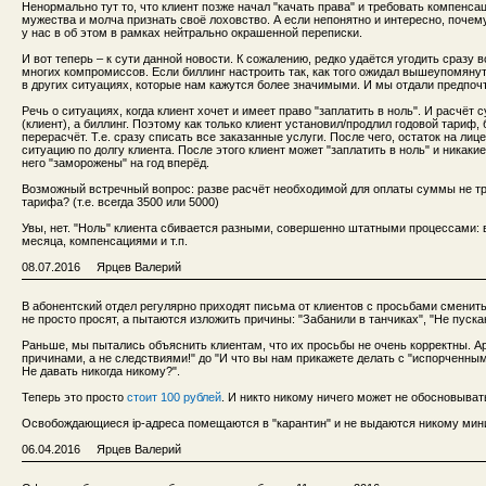
Ненормально тут то, что клиент позже начал "качать права" и требовать компенса
мужества и молча признать своё лоховство. А если непонятно и интересно, почему
у нас в об этом в рамках нейтрально окрашенной переписки.
И вот теперь – к сути данной новости. К сожалению, редко удаётся угодить сразу 
многих компромиссов. Если биллинг настроить так, как того ожидал вышеупомянуты
в других ситуациях, которые нам кажутся более значимыми. И мы отдали предпоч
Речь о ситуациях, когда клиент хочет и имеет право "заплатить в ноль". И расчёт
(клиент), а биллинг. Поэтому как только клиент установил/продлил годовой тариф
перерасчёт. Т.е. сразу списать все заказанные услуги. После чего, остаток на ли
ситуацию по долгу клиента. После этого клиент может "заплатить в ноль" и никак
него "заморожены" на год вперёд.
Возможный встречный вопрос: разве расчёт необходимой для оплаты суммы не тр
тарифа? (т.е. всегда 3500 или 5000)
Увы, нет. "Ноль" клиента сбивается разными, совершенно штатными процессами: 
месяца, компенсациями и т.п.
08.07.2016 Ярцев Валерий
В абонентский отдел регулярно приходят письма от клиентов с просьбами сменить
не просто просят, а пытаются изложить причины: "Забанили в танчиках", "Не пуска
Раньше, мы пытались объяснить клиентам, что их просьбы не очень корректны. А
причинами, а не следствиями!" до "И что вы нам прикажете делать с "испорченны
Не давать никогда никому?".
Теперь это просто
стоит 100 рублей
. И никто никому ничего может не обосновыват
Освобождающиеся ip-адреса помещаются в "карантин" и не выдаются никому мин
06.04.2016 Ярцев Валерий