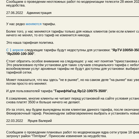
Сообщаем о проведении неотложных работ по модернизации телесети 28 июня 2022 
неудобства.
27.06.2022 Администрация
У нас редко
меняются
тарифы.
Более того, у нас меняются тарифы только для новых клиентов (или если клиент 
ничего не менял, то его тариф не изменится никогда.
Это наша тарифная политика.
С 1 апреля
следующие тарифы будут недоступны для установки: "
ЯрTV-100/50-35
"
Яр2000-100-300
".
Стоит обратить особое внимание на следующее: у нас нет понятия "приостановка 
Это реализовано путём установки для таких случаев специального тарифа с небо
возобновлении услуг архивные тарифы не будут доступны для установки: выбира
тарифной сетки.
Может показаться, что мы здесь "не в рынке", но на самом деле "на рынке" вас у
потом просто его меняют.
И для пользователей тарифа "
ТарифНаГод Яр12-100/75-3500
".
К сожалению, многие клиенты не читают перед установкой на сайте условия устано
снова платят 3500 и больше ничего не делают.
Из-за этого, мы будем вынуждены всем клиентам данного тарифа, после окончания
блокировочный тариф. Рекомендуем заблаговременно выбрать и установить новый
22.03.2022 Ярцев Валерий
Сообщаем о проведении плановых работ по модернизации ядра сети утром 18 февра
затронут район "Пятёрки". Приносим извинения за неудобства.