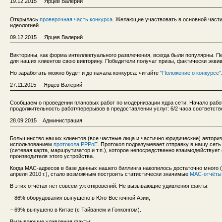
19.12.2015 Ярцев Валерий
Открылась
проверочная часть конкурса
. Желающие участвовать в основной части
идеологией.
09.12.2015 Ярцев Валерий
Викторины, как форма интеллектуального развлечения, всегда были популярны. 
для наших клиентов свою викторину. Победители получат призы, фактически экв
Но заработать можно будет и до начала конкурса: читайте
"Положение о конкурсе"
27.11.2015 Ярцев Валерий
Сообщаем о проведении плановых работ по модернизации ядра сети. Начало работ:
продолжительность работ/перерывов в предоставлении услуг: 6/2 часа соответств
28.09.2015 Администрация
Большинство наших клиентов (все частные лица и частично юридические) авториз
использованием
протокола PPPoE
. Протокол подразумевает отправку в нашу сет
(сетевая карта, маршрутизатор и т.п.), которое непосредственно взаимодействуе
производителя этого устройства.
Когда MAC-адресов в базе данных нашего биллинга накопилось достаточно много 
апреля 2010 г.), стало возможным построить статистически значимые
MAC-отчёты
В этих отчётах нет совсем уж откровений. Не вызывающие удивления факты:
– 86% оборудования выпущено в Юго-Восточной Азии;
– 69% выпушено в Китае (с Тайванем и Гонконгом).
Вызывающие удивления факты: