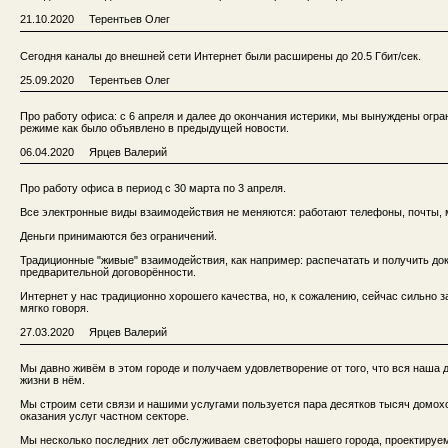
21.10.2020 Терентьев Олег
Сегодня каналы до внешней сети Интернет были расширены до 20.5 Гбит/сек.
25.09.2020 Терентьев Олег
Про работу офиса: с 6 апреля и далее до окончания истерики, мы вынуждены огра
режиме как было объявлено в предыдущей новости.
06.04.2020 Ярцев Валерий
Про работу офиса в период с 30 марта по 3 апреля.
Все электронные виды взаимодействия не меняются: работают телефоны, почты,
Деньги принимаются без ограничений.
Традиционные "живые" взаимодействия, как например: распечатать и получить докум
предварительной договорённости.
Интернет у нас традиционно хорошего качества, но, к сожалению, сейчас сильно
мягко говоря.
27.03.2020 Ярцев Валерий
Мы давно живём в этом городе и получаем удовлетворение от того, что вся наша
жизни в нём.
Мы строим сети связи и нашими услугами пользуется пара десятков тысяч домох
оказания услуг частном секторе.
Мы несколько последних лет обслуживаем светофоры нашего города, проектируем