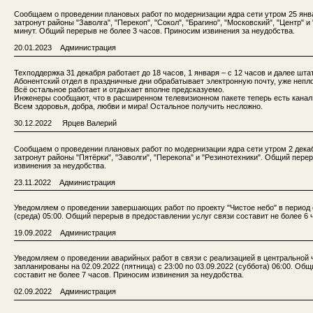
Сообщаем о проведении плановых работ по модернизации ядра сети утром 25 янваяя
затронут районы "Заволга", "Перекоп", "Сокол", "Брагино", "Московский", "Центр" 
минут. Общий перерыв не более 3 часов. Приносим извинения за неудобства.
20.01.2023 Администрация
Техподдержка 31 декабря работает до 18 часов, 1 января – с 12 часов и далее шта
Абонентский отдел в праздничные дни обрабатывает электронную почту, уже непл
Всё остальное работает и отдыхает вполне предсказуемо.
Инженеры сообщают, что в расширенном телевизионном пакете теперь есть канал 
Всем здоровья, добра, любви и мира! Остальное получить несложно.
30.12.2022 Ярцев Валерий
Сообщаем о проведении плановых работ по модернизации ядра сети утром 2 декабря
затронут районы "Пятёрки", "Заволги", "Перекопа" и "Резинотехники". Общий пере
извинения за неудобства.
23.11.2022 Администрация
Уведомляем о проведении завершающих работ по проекту "Чистое небо" в период с 2
(среда) 05:00. Общий перерыв в предоставлении услуг связи составит не более 6 
19.09.2022 Администрация
Уведомляем о проведении аварийных работ в связи с реализацией в центральной ч
запланированы на 02.09.2022 (пятница) с 23:00 по 03.09.2022 (суббота) 06:00. Об
составит не более 7 часов. Приносим извинения за неудобства.
02.09.2022 Администрация