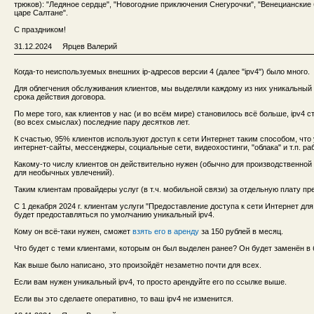
трюков): "Ледяное сердце", "Новогодние приключения Снегурочки", "Венецианские 
царе Салтане".
С праздником!
31.12.2024 Ярцев Валерий
Когда-то неиспользуемых внешних ip-адресов версии 4 (далее "ipv4") было много.
Для облегчения обслуживания клиентов, мы выделяли каждому из них уникальный i
срока действия договора.
По мере того, как клиентов у нас (и во всём мире) становилось всё больше, ipv4 
(во всех смыслах) последние пару десятков лет.
К счастью, 95% клиентов используют доступ к сети Интернет таким способом, что 
интернет-сайты, мессенджеры, социальные сети, видеохостинги, "облака" и т.п. ра
Какому-то числу клиентов он действительно нужен (обычно для производственной
для необычных увлечений).
Таким клиентам провайдеры услуг (в т.ч. мобильной связи) за отдельную плату пр
С 1 декабря 2024 г. клиентам услуги "Предоставление доступа к сети Интернет дл
будет предоставляться по умолчанию уникальный ipv4.
Кому он всё-таки нужен, сможет
взять его в аренду
за 150 рублей в месяц.
Что будет с теми клиентами, которым он был выделен ранее? Он будет заменён в
Как выше было написано, это произойдёт незаметно почти для всех.
Если вам нужен уникальный ipv4, то просто арендуйте его по ссылке выше.
Если вы это сделаете оперативно, то ваш ipv4 не изменится.