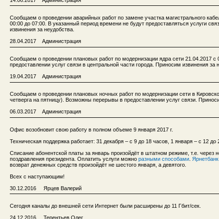
Сообщаем о проведении аварийных работ по замене участка магистрального кабеля 
00:00 до 07:00. В указанный период времени не будут предоставляться услуги св
извинения за неудобства.
28.04.2017 Администрация
Сообщаем о проведении плановых работ по модернизации ядра сети 21.04.2017 с 
предоставлении услуг связи в центральной части города. Приносим извинения за 
19.04.2017 Администрация
Сообщаем о проведении плановых ночных работ по модернизации сети в Кировском 
четверга на пятницу). Возможны перерывы в предоставлении услуг связи. Принос
06.03.2017 Администрация
Офис возобновит свою работу в полном объеме 9 января 2017 г.
Техническая поддержка работает: 31 декабря – с 9 до 18 часов, 1 января – с 12 до 2
Списание абонентской платы за январь произойдёт в штатном режиме, т.е. через 
поздравления президента. Оплатить услуги можно
разными способами
.
Ярнетбанк
возврат денежных средств произойдёт не шестого января, а девятого.
Всех с наступающим!
30.12.2016 Ярцев Валерий
Сегодня каналы до внешней сети Интернет были расширены до 11 Гбит/сек.
24.12.2016 Терентьев Олег