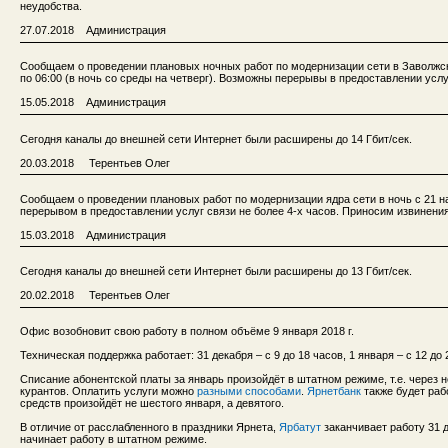
неудобства.
27.07.2018 Администрация
Сообщаем о проведении плановых ночных работ по модернизации сети в Заволжско
по 06:00 (в ночь со среды на четверг). Возможны перерывы в предоставлении услу
15.05.2018 Администрация
Сегодня каналы до внешней сети Интернет были расширены до 14 Гбит/сек.
20.03.2018 Терентьев Олег
Сообщаем о проведении плановых работ по модернизации ядра сети в ночь с 21 на 
перерывом в предоставлении услуг связи не более 4-х часов. Приносим извинения
15.03.2018 Администрация
Сегодня каналы до внешней сети Интернет были расширены до 13 Гбит/сек.
20.02.2018 Терентьев Олег
Офис возобновит свою работу в полном объёме 9 января 2018 г.
Техническая поддержка работает: 31 декабря – с 9 до 18 часов, 1 января – с 12 до 2
Списание абонентской платы за январь произойдёт в штатном режиме, т.е. через 
курантов. Оплатить услуги можно
разными способами
.
Ярнетбанк
также будет раб
средств произойдёт не шестого января, а девятого.
В отличие от расслабленного в праздники Ярнета,
Ярбатут
заканчивает работу 31 д
начинает работу в штатном режиме.