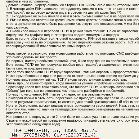
ошибки в нём исправлены.
Дальше началась череда ошибок со стороны РКН и немного с нашей стороны, кото
1. В четверг днём РКН написал в техподдержку письмо о том, что ночью они хотя
уже "косяк": по договору должны писать совсем на другой адрес (noc@).
2. Техподдержка не очень поняла о чём в этом письме написано и не переслала 
3. РКН не получил ответа и не должен был ничего делать: в письме чётко было нап
ответа однозначно должно быть расценено как отсутствие согласования. А мы бы е
удосужились.
4. Около часа ночи они перевели ТСПУ в режим "Фильтрации". Но он не заработа
определил. На графике видно, что трафик падает минимум на порядок.
Вместо того, чтобы убедиться, что всё нормально, РКН всё оставил в таком нера
проверки у них есть по определению. Но это переключение режима работы ТСПУ 
квалифицированный или слишком ленивый персонал.
Через какое-то время система мониторинга работы сети с помощью СМС разбудил
это было сделать не так просто.
Во-первых, памятуя события прошлой ночи, были подозрения на проблемы с элек
Во-вторых, ТСПУ не "не пропускал вообще весь трафик", а задерживал только про
был в списке подозреваемых.
Около трёх часов ночи ТСПУ вдруг заработал штатным образом и проработал так 
Инженеры обосновано приняли решение отложить выяснение причин проблем до у
Но через вышеупомянутый час ТСПУ вновь перестал нормально работать.
Опять прошло какое-то время, когда инженеры узнали и проблеме и снова начали 
Через пару часов всё-таки стало ясно, что виноват ТСПУ, инженеры позвонили в 
"Обход" (до того, как изготовитель комплекса не разберётся с проблемой).
Почему по умолчанию РКН пытается переключать режимы ночью?
Некоторая логика в этом есть: переключение приводит к обрыву связи на нескольк
И если результат гарантирован, то логично даже такой кратковременный обрыв пр
Но это, безусловно, должен решать оператор исходя из своих реалий. Нам, увы, т
По итогу мы, конечно, научим техподдержку правильно реагировать на непонятны
обязательства.
Но прошлого не вернуть, и эти 2 ночи были не самые удачные в плане оказания ус
Стратегической мерой по повышение надёжности нашей сети является строительс
эксплуатацию в следующем году).