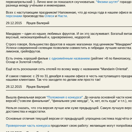
первоапрельский :). Лично мне он показался скучноватым.
"Физики шутят"
гораздо
разница между учёными и инженерами.
Всех с наступающим праздником! Напоминаю, что до конца года в нашем офисе в
персонажи
производства
Олеси
и
Насти
.
29.12.2015 Ярцев Валерий
Мандарин – один из наших любимых фруктов. И он это заслуживает. Богатый вит
вкусный, низкокалорийный и, одновременно, недорогой.
Строго говоря, большинство фруктов в наших магазинах под ценником "Мандарин
Успехи современной селекции позволили совместить в гибридах лучшие качества 
лимонов, грейпфрутов.
Есть очень хороший фильм
с одноимённым названием
(рейтинг >8 по Кинопоиску,
Оскар и Золотой глобус.
Ещё есть роскошная сеть отелей по всему миру с названием "Mandarin Oriental".
И самое главное: с 29 по 31 декабря в нашем офисе в честь наступающего празд
нашими клиентами. Так что заходите по делам или просто так!
28.12.2015 Ярцев Валерий
Вышла финальная версия
"Положения о конкурсе"
. До начала основной части кон
версий ("совсем финальная", "финальнее уже некуда", "а, нет, есть куда" и т.п.),
Нельзя сказать, что эта версия лучше или хуже предыдущей. Самую лучшую верс
достоинства и недостатки.
Основные отличия текущей версии от предыдущей: упрощена система подсчёта оч
Проверочная часть конкурса
продолжает свою работу: желающие могут попробоват