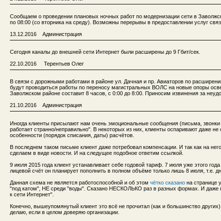
Сообщаем о проведении плановых ночных работ по модернизации сети в Заволжско
по 08:00 (со вторника на среду). Возможны перерывы в предоставлении услуг свя
13.12.2016 Администрация
Сегодня каналы до внешней сети Интернет были расширены до 9 Гбит/сек.
22.10.2016 Терентьев Олег
В связи с дорожными работами в районе ул. Дачная и пр. Авиаторов по расширению
будут проводиться работы по переносу магистральных ВОЛС на новые опоры осв
Заволжском районе составит 8 часов, с 0:00 до 8:00. Приносим извинения за неуд
21.10.2016 Администрация
Иногда клиенты присылают нам очень эмоциональные сообщения (письма, звонки и 
работает странно/неправильно". В некоторых из них, клиенты оспаривают даже не
особенности (порядок списания, даты) расчётов.
В последнем таком письме клиент даже потребовал компенсации. И так как на него
сделаем в виде новости. И на следущее подобное ответим ссылкой.
9 июля 2015 года клиент устанавливает себе годовой тариф. 7 июля уже этого года
лицевой счёт он планирует пополнить в полном объёме только лишь 8 июля, т.е. д
Данная схема не является работоспособной и об этом
чётко сказано
на странице 
"под катом", НЕ среди "воды". Сказано НЕСКОЛЬКО раз в разных формах. И даже 
к сети Интернет".
Конечно, вышеупомянутый клиент это всё не прочитал (как и большинство других).
делаю, если в целом доверяю организации.