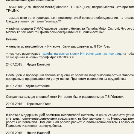
– ASUSTek (20%, первое место) обогнал TP-LINK (14%, второе место). Это при то
TP-LINK;
– свыше пяти сотен уникальных производителей сетевого оборудования – это сл
Откуда у клиентов такой "зоопарк"?
– зафиксированы 7 MAC-адресов, закреплённых за Yamaha Motor Co., Ltd. Что это
Моторы? Как клиенты физически соединили их с нашей сетью?
Рутина:
– каналы до внешней сети Интернет были расширены до 8 Гбит/сек;
– немного изменились
тарифы на доступ к сети Интернет для частных лиц
: на тр
те же деньги и новый тариф Яр2000-100-300.
24.07.2015 Ярцев Валерий
Сообщаем о проведении плановых дневных работ по модернизации сети в Заволж
перерывы в предоставлении услуг связи. Приносим извинения за неудобства.
01.07.2015 Администрация
Сегодня каналы до внешней сети Интернет были расширены до 7.5 Гбит/сек.
22.06.2015 Терентьев Олег
В связи с модернизацией расчётно-биллинговой системы, в 08:30 24 мая станут 
счетами: пополнение денежными средствами, выбор тарифов и т.п. Непосредстве
работы не повлияют. Полноценная работа расчётно-биллинговой системы возобнов
Приносим извинения за неудобства.
22.05.2015 Ярцев Валерий