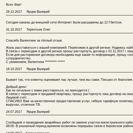
Всех благ!
29.12.2017 Ярцев Валерий
Сегодня каналы до внешней сети Интернет были расширены до 12 Гбит/сек.
31.10.2017 Терентьев Олег
Спасибо Валентине за тёплый отзыв.
Жаль расставаться с вашей компанией. Переезжаю в другой регион. Надеюсь най
В связи с переездом в другой регион прошу расторгнуть договор с 01.11.2017 г лицев
Если для расторжения договора необходима еще какая-то информация, прошу соо
сотрудничество.
С уважением, Валентина ********** ******
18.10.2017 Ярцев Валерий
Бывает так, что клиенты оценивают нас лучше, чем мы сами. Письмо от Анатолия.
Добрый день!
Как не печально с вами расставаться, но приходится ( .
В связи с переездом и продажей квартиры, прошу расторгнуть наш договор на оказ
Лицевой счёт: ...
СПАСИБО Вам за качественное предоставление услуг, гибкую тарифную политику
выручал, отличное ТВ.
24.07.2017 Ярцев Валерий
Сообщаем о проведении аварийных работ по замене участка магистрального кабеля в
08:00. В указанный период времени возможны перерывы связи в Кировском районе
14.06.2017 Администрация