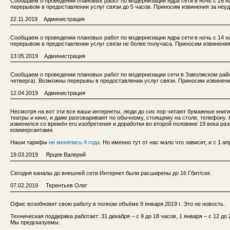
Сообщаем о проведении плановых работ по модернизации ядра сети в ночь с 28 на 
перерывом в предоставлении услуг связи до 5 часов. Приносим извинения за неуд
22.11.2019 Администрация
Сообщаем о проведении плановых работ по модернизации ядра сети в ночь с 14 на 
перерывом в предоставлении услуг связи не более получаса. Приносим извинения
13.05.2019 Администрация
Сообщаем о проведении плановых работ по модернизации сети в Заволжском районе
четверга). Возможны перерывы в предоставлении услуг связи. Приносим извинени
12.04.2019 Администрация
Несмотря на вот эти все ваши интернеты, люди до сих пор читают бумажные книги 
театры и кино, и даже разговаривают по обычному, стоящему на столе, телефону.
изменился со времён его изобретения и доработки во второй половине 19 века р
коммерсантами.
Наши тарифы
не менялись 4 года
. Но именно тут от нас мало что зависит, и с 1 а
19.03.2019 Ярцев Валерий
Сегодня каналы до внешней сети Интернет были расширены до 16 Гбит/сек.
07.02.2019 Терентьев Олег
Офис возобновит свою работу в полном объёме 9 января 2019 г. Это не новость.
Техническая поддержка работает: 31 декабря – с 9 до 18 часов, 1 января – с 12 до 2
Мы предсказуемы.