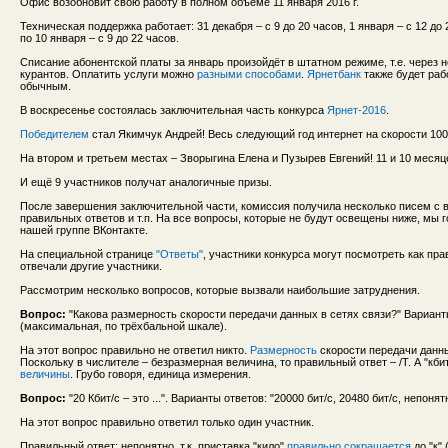
Офис возобновит свою работу в полном объеме 11 января 2016 г.
Техническая поддержка работает: 31 декабря – с 9 до 20 часов, 1 января – с 12 до 2
по 10 января – с 9 до 22 часов.
Списание абонентской платы за январь произойдёт в штатном режиме, т.е. через 
курантов. Оплатить услуги можно
разными способами
.
Ярнетбанк
также будет раб
обычным.
В воскресенье состоялась заключительная часть конкурса
Ярнет-2016
.
Победителем
стал Якимчук Андрей! Весь следующий год интернет на скорости 100 
На втором и третьем местах – Зворыгина Елена и Пузырев Евгений! 11 и 10 месяц
И ещё 9 участников получат аналогичные призы.
После завершения заключительной части, комиссия получила несколько писем с 
правильных ответов и т.п. На все вопросы, которые не будут освещены ниже, мы 
нашей группе ВКонтакте.
На специальной странице
"Ответы"
, участники конкурса могут посмотреть как пра
отвечали другие участники.
Рассмотрим несколько вопросов, которые вызвали наибольшие затруднения.
Вопрос:
"Какова размерность скорости передачи данных в сетях связи?" Варианты о
(максимальная, по трёхбальной шкале).
На этот вопрос правильно не ответил никто.
Размерность
скорости передачи данны
Поскольку в числителе – безразмерная величина, то правильный ответ – /T. А "кбит
величины
. Грубо говоря, единица измерения.
Вопрос:
"20 Кбит/с – это ...". Варианты ответов: "20000 бит/с, 20480 бит/с, непонят
На этот вопрос правильно ответил только один участник.
Правильный ответ: непонятно, т.к. приставка "кило"
правильно сокращается
до "к" 