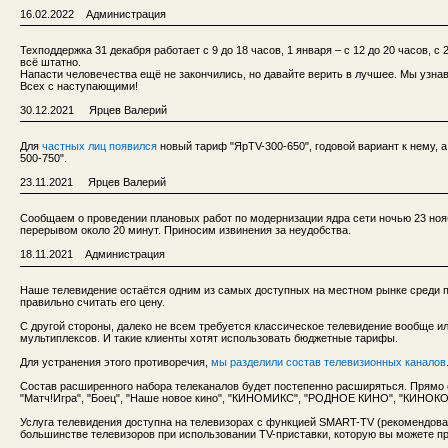
16.02.2022 Администрация
Техподдержка 31 декабря работает с 9 до 18 часов, 1 января – с 12 до 20 часов, с 
всё штатно.
Напасти человечества ещё не закончились, но давайте верить в лучшее. Мы узна
Всех с наступающими!
30.12.2021 Ярцев Валерий
Для
частных лиц появился
новый тариф "ЯрTV-300-650", годовой вариант к нему, а
500-750".
23.11.2021 Ярцев Валерий
Сообщаем о проведении плановых работ по модернизации ядра сети ночью 23 ноябр
перерывом около 20 минут. Приносим извинения за неудобства.
18.11.2021 Администрация
Наше телевидение остаётся одним из самых доступных на местном рынке среди пр
правильно считать его цену.
С другой стороны, далеко не всем требуется классическое телевидение вообще ил
мультиплексов. И такие клиенты хотят использовать бюджетные тарифы.
Для устранения этого противоречия,
мы разделили состав телевизионных каналов
Состав расширенного набора телеканалов будет постепенно расширяться. Прямо се
"Матч!Игра", "Боец", "Наше новое кино", "КИНОМИКС", "РОДНОЕ КИНО", "КИНО
Услуга телевидения доступна на телевизорах с функцией SMART-TV (рекомендова
большинстве телевизоров при использовании TV-приставки, которую вы можете пр