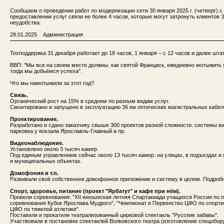
Сообщаем о проведении работ по модернизации сети 30 января 2025 г. (четверг) с
предоставлении услуг связи не более 4 часов, которые могут затронуть клиентов
неудобства.
28.01.2025 Администрация
Техподдержка 31 декабря работает до 18 часов, 1 января – с 12 часов и далее шта
ВВП: "Мы все на своем месте должны, как святой Франциск, ежедневно мотыжить 
тогда мы добьёмся успеха".
Что мы намотыжили за этот год?
Связь.
Органический рост на 15% в среднем по разным видам услуг.
Смонтировано и запущено в эксплуатацию 36 км оптических магистральных кабел
Проектирование.
Разработано и сдано заказчику свыше 300 проектов разной сложности: системы 
парковка у вокзала Ярославль-Главный и пр.
Видеонаблюдение.
Установлено около 3 тысяч камер.
Под единым управлением сейчас около 13 тысяч камер: на улицах, в подъездах и
и муниципальных объектах.
Домофония и т.п.
Развивали своё собственное домофонное приложение и систему в целом. Подроб
Спорт, здоровье, питание (проект "Ярбатут" и кафе при нём).
Провели соревнования: "XII юношеская летняя Спартакиада учащихся России по п
соревнования Кубок Ярослава Мудрого", "Чемпионат и Первенство ЦФО по спортив
ЦФО по тяжелой атлетике".
Поставили и прокатили театрализованный цирковой спектакль "Русские забавы".
Участвовали в постановке спектаклей Волковского театра (изготовление спецобор