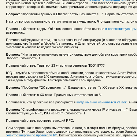
когда она используется с байтами. В нашей отрасли – это массовая ошибка. Даже 
корректоров, которые бы внимательно прочитали и поняли правила сокращения де
Вопрос:
"Фрагменты данных в Ethernet-сетях называются ...". Варианты ответов: 
На этот вопрос правильно ответил только два участника. Что удивительно, т.к. он 
Правильный ответ: кадры. Об этом совершенно чётко сказано
в соответствующе
источниках.
Причина заблуждения в том, что в англоязычной литературе (и в консоли оборудов
понимать, что "frame" и "фрейм", в контексте Ethernet-сетей, это совсем разные с
"магазин" в контексте издательского бизнеса).
Вопрос:
"Что из перечисленного является средством для обмена короткими сообще
Jabber". Сложность: 1.
Правильный ответ: Твиттер. 23 участника ответили "ICQ"!!!???
ICQ – служба мгновенного обмена сообщениями, вовсе не короткими. А вот Twitte
неразрывно связана со 140 символами. Изначально это было технологическое огр
140-й день в году фанаты Твиттера отмечают свой праздник.
Вопрос:
"Проблема Y2K возникает ...". Варианты ответов: "в XX веке, в XXI веке, н
Правильный ответ: в XX веке. Правильных ответов только 5!
Получается, что далеко не все разбираются
когда именно начинается 21 век
. А на
Вопрос:
"Спецификации на передачу электроэнергии через IP описывает ...". Вари
соответствующий RFC, ISO на PoE". Сложность: 1.
Правильный ответ: соответствующий RFC.
Сам вопрос, как и все варианты ответов на него, выглядят полным бредом, особе
времени. Тут надо было просто довериться поисковым системам, которые быстро
электроэнергии по протоколу IP"
. Вот интересно: сколько участников, из 5 правил