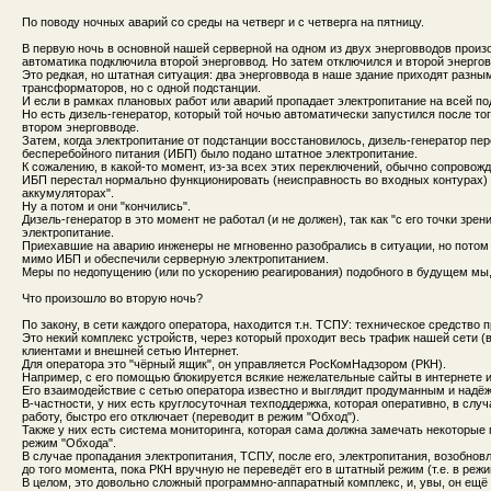
По поводу ночных аварий со среды на четверг и с четверга на пятницу.
В первую ночь в основной нашей серверной на одном из двух энерговводов произ
автоматика подключила второй энерговвод. Но затем отключился и второй энергов
Это редкая, но штатная ситуация: два энерговвода в наше здание приходят разн
трансформаторов, но с одной подстанции.
И если в рамках плановых работ или аварий пропадает электропитание на всей подс
Но есть дизель-генератор, который той ночью автоматически запустился после тог
втором энерговводе.
Затем, когда электропитание от подстанции восстановилось, дизель-генератор пер
бесперебойного питания (ИБП) было подано штатное электропитание.
К сожалению, в какой-то момент, из-за всех этих переключений, обычно сопрово
ИБП перестал нормально функционировать (неисправность во входных контурах) и
аккумуляторах".
Ну а потом и они "кончились".
Дизель-генератор в это момент не работал (и не должен), так как "с его точки зре
электропитание.
Приехавшие на аварию инженеры не мгновенно разобрались в ситуации, но потом
мимо ИБП и обеспечили серверную электропитанием.
Меры по недопущению (или по ускорению реагирования) подобного в будущем мы,
Что произошло во вторую ночь?
По закону, в сети каждого оператора, находится т.н. ТСПУ: техническое средство 
Это некий комплекс устройств, через который проходит весь трафик нашей сети (
клиентами и внешней сетью Интернет.
Для оператора это "чёрный ящик", он управляется РосКомНадзором (РКН).
Например, с его помощью блокируется всякие нежелательные сайты в интернете и 
Его взаимодействие с сетью оператора известно и выглядит продуманным и надё
В-частности, у них есть круглосуточная техподдержка, которая оперативно, в сл
работу, быстро его отключает (переводит в режим "Обход").
Также у них есть система мониторинга, которая сама должна замечать некоторые
режим "Обхода".
В случае пропадания электропитания, ТСПУ, после его, электропитания, возобнов
до того момента, пока РКН вручную не переведёт его в штатный режим (т.е. в режи
В целом, это довольно сложный программно-аппаратный комплекс, и, увы, он ещё 