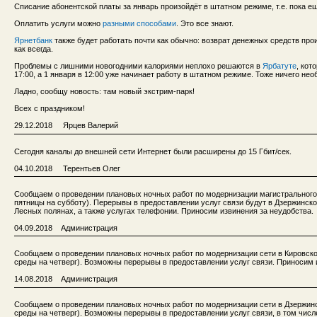
Списание абонентской платы за январь произойдёт в штатном режиме, т.е. пока е
Оплатить услуги можно
разными способами
. Это все знают.
Ярнетбанк
также будет работать почти как обычно: возврат денежных средств прои
как всегда.
Проблемы с лишними новогодними калориями неплохо решаются в
Ярбатуте
, кот
17:00, а 1 января в 12:00 уже начинает работу в штатном режиме. Тоже ничего нео
Ладно, сообщу новость: там новый экстрим-парк!
Всех с праздником!
29.12.2018 Ярцев Валерий
Сегодня каналы до внешней сети Интернет были расширены до 15 Гбит/сек.
04.10.2018 Терентьев Олег
Сообщаем о проведении плановых ночных работ по модернизации магистрального уч
пятницы на субботу). Перерывы в предоставлении услуг связи будут в Дзержинско
Лесных полянах, а также услугах телефонии. Приносим извинения за неудобства.
04.09.2018 Администрация
Сообщаем о проведении плановых ночных работ по модернизации сети в Кировском 
среды на четверг). Возможны перерывы в предоставлении услуг связи. Приносим 
14.08.2018 Администрация
Сообщаем о проведении плановых ночных работ по модернизации сети в Дзержинско
среды на четверг). Возможны перерывы в предоставлении услуг связи, в том чис