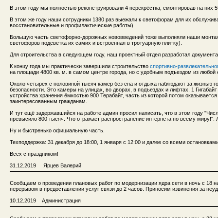
В этом году мы полностью реконструировали 4 перекрёстка, смонтировав на них 
В этом же году наши сотрудники 1380 раз выежали к светофорам для их обслужив
восстановительные и профилактические работы).
Большую часть светофорно-дорожных нововведений тоже выполняли наши монта
светофоров подсветка их самих и встроенная в тротуарную плитку).
Для строительства в следующем году, наш проектный отдел разработал документа
К концу года мы практически завершили строительство
спортивно-развлекательног
на площади 4800 кв. м. в самом центре города, но с удобным подъездом из любой 
Около четырёх с половиной тысяч камер без сна и отдыха наблюдают за жизнью го
безопасности. Это камеры на улицах, во дворах, в подъездах и лифтах. 1 Гигабай
устройства хранения ёмкостью 900 Терабайт, часть из которой потом оказываетс
заинтересованным гражданам.
И тут ещё задержавшийся на работе админ просил написать, что в этом году "Чис
превысило 800 тысяч. Что отражает распространение интернета по всему миру!". Л
Ну и быстренько официальную часть.
Техподдержка: 31 декабря до 18:00, 1 января с 12:00 и далее со всеми остановками
Всех с праздником!
31.12.2019 Ярцев Валерий
Сообщаем о проведении плановых работ по модернизации ядра сети в ночь с 18 на 
перерывом в предоставлении услуг связи до 2 часов. Приносим извинения за неуд
10.12.2019 Администрация